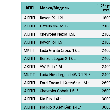
1-2** р
КПП
Марка/Модель
сут
.
АКПП
Ravon R2 1.2L
180
АКПП
Datsun on-Do 1.6L
210
АКПП
Chevrolet Nexia 1.5L
230
АКПП
Ravon R4 1.5
230
МКПП
Lada Granta Cross 1.6L
240
АКПП
Renault Logan 2 1.6L
240
АКПП
VW Polo 1.6L
240
МКПП
Lada Niva Legend 4WD 1.7L*
240
АКПП
Ford Focus III Хетчбек 1.6L*
260
АКПП
Chevrolet Cobalt 1.5L*
260
АКПП
Kia Rio 1.4L*
300
АКПП
Kia Rio X Хетчбек 1.4L*
300