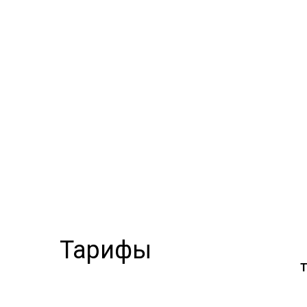
+7(35
Главная
Онлайн-заказ
Тари
Тарифы
Т