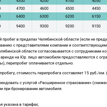
0
4300
4200
4100
4050
0
4700
4600
4500
4450
0
6400
6300
6200
6150
0
9400
9300
9200
9150
 пробег в пределах Челябинской области (если не пред
ованию с представителями компании и соответствующем 
елябинской области согласовывается с сотрудниками ко
 аренде на Юр. лицо автомобили предоставляются с огра
), перепробег оплачивается отдельно.
пробегу, стоимость перепробега составляет 15 руб./км. 
ендовать с услугой «Расширенное страхование» (снижен
ии при бронировании автомобиля.
ая указана в тарифах;