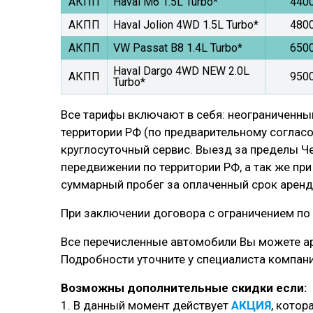
АКПП
Haval M6 1.5L Turbo*
440
АКПП
Haval Jolion 4WD 1.5L Turbo*
480
АКПП
VW Passat B8 1.4L Turbo*
650
Haval Dargo 4WD NEW 2.0L
АКПП
950
Turbo*
Все тарифы включают в себя: неограниченный
территории РФ (по предварительному соглас
круглосуточный сервис. Выезд за пределы Ч
передвижении по территории РФ, а так же при
суммарный пробег за оплаченный срок аренды
При заключении договора с ограничением по 
Все перечисленные автомобили Вы можете ар
Подробности уточните у специалиста компан
Возможны дополнительные скидки если:
1. В данный момент действует
АКЦИЯ
, котор