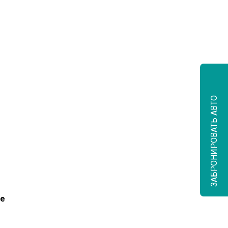
к, ул.Лесопарковая д.6, оф.305
ЗАБРОНИРОВАТЬ АВТО
овости
Партнерам
Контакты
ке