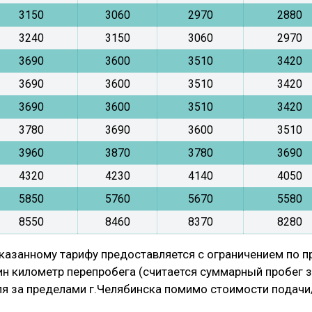
3150
3060
2970
2880
3240
3150
3060
2970
3690
3600
3510
3420
3690
3600
3510
3420
3690
3600
3510
3420
3780
3690
3600
3510
3960
3870
3780
3690
4320
4230
4140
4050
5850
5760
5670
5580
8550
8460
8370
8280
казанному тарифу предоставляется с ограничением по пр
дин километр перепробега (считается суммарный пробег 
я за пределами г.Челябинска помимо стоимости подач