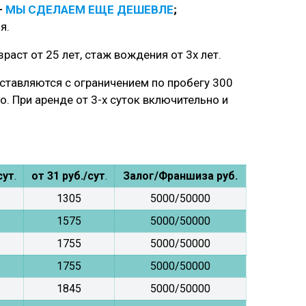
—
МЫ СДЕЛАЕМ ЕЩЕ ДЕШЕВЛЕ
;
я.
ст от 25 лет, стаж вождения от 3х лет.
оставляются с ограничением по пробегу 300
о. При аренде от 3-х суток включительно и
сут
.
от
31 руб./сут
.
Залог/Франшиза руб.
1305
5000/50000
1575
5000/50000
1755
5000/50000
1755
5000/50000
1845
5000/50000