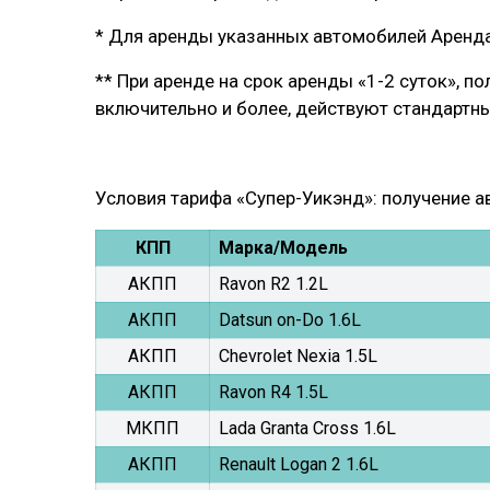
* Для аренды указанных автомобилей Арендат
** При аренде на срок аренды «1-2 суток», п
включительно и более, действуют стандартны
Условия тарифа «Супер-Уикэнд»: получение ав
КПП
Марка/Модель
АКПП
Ravon R2 1.2L
АКПП
Datsun on-Do 1.6L
АКПП
Chevrolet Nexia 1.5L
АКПП
Ravon R4 1.5L
МКПП
Lada Granta Cross 1.6L
АКПП
Renault Logan 2 1.6L