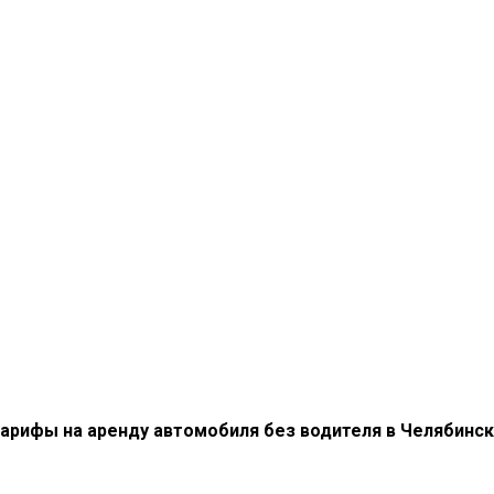
1)799-56-30
office@prokat74.ru
г.Челябинс
фы
Наш парк
Условия аренды
Н
арифы на аренду автомобиля без водителя в Челябинс